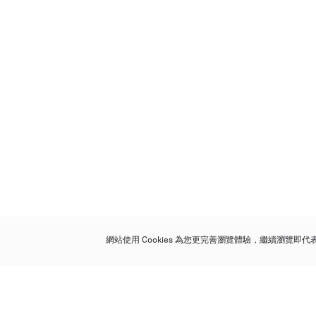
網站使用 Cookies 為您更完善瀏覽體驗，繼續瀏覽即
保利香港拍賣有限公司
香港金鐘金鐘道 88 號
太古廣場 1 座 7 樓 701-708 室