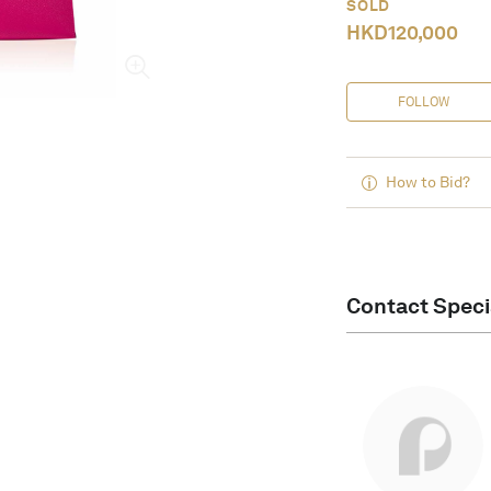
SOLD
HKD
120,000
FOLLOW
How to Bid?
Contact Speci