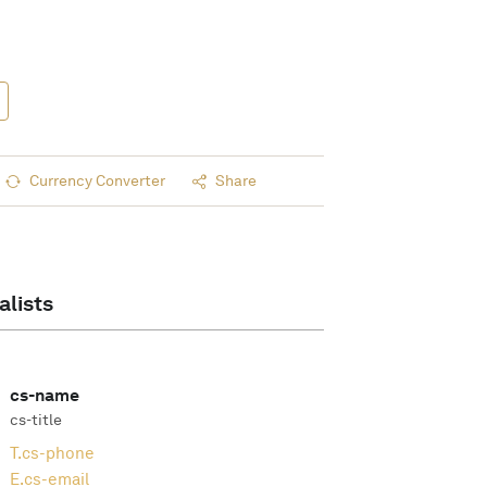
Currency Converter
Share
alists
cs-name
cs-title
T.
cs-phone
E.
cs-email