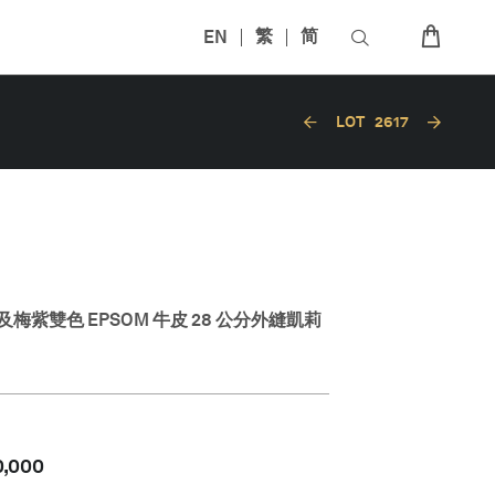
EN
繁
简
LOT
2617
梅紫雙色 EPSOM 牛皮 28 公分外縫凱莉
0,000