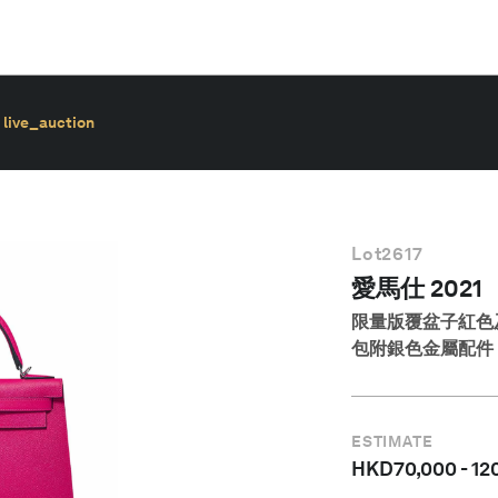
live_auction
Lot
2617
愛馬仕 2021
限量版覆盆子紅色及
包附銀色金屬配件
ESTIMATE
HKD
70,000
-
12