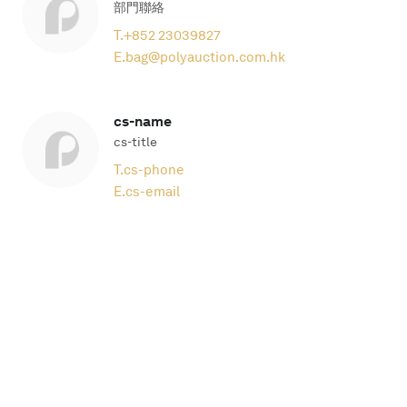
部門聯絡
T.
+852 23039827
E.
bag@polyauction.com.hk
cs-name
cs-title
T.
cs-phone
E.
cs-email