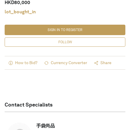
HKD
80,000
lot_bought_in
SIGN IN TO REGISTER
FOLLOW
How to Bid?
Currency Converter
Share
Contact Specialists
手袋尚品