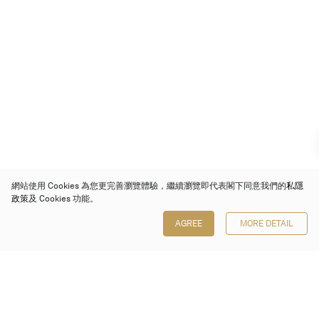
網站使用 Cookies 為您更完善瀏覽體驗，繼續瀏覽即代表閣下同意我們的
私隱
政策
及 Cookies 功能。
AGREE
MORE DETAIL
保利香港拍賣有限公司
香港金鐘金鐘道 88 號
太古廣場 1 座 7 樓 701-708 室
Follow us on