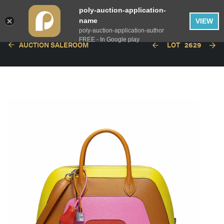
poly-auction-application-
name
VIEW
poly-auction-application-author
FREE - In Google play
AUCTION SALEROOM
LOT
2629