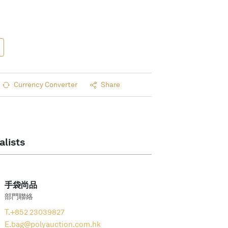
Currency Converter
Share
alists
手袋尚品
部門聯絡
T.
+852 23039827
E.
bag@polyauction.com.hk