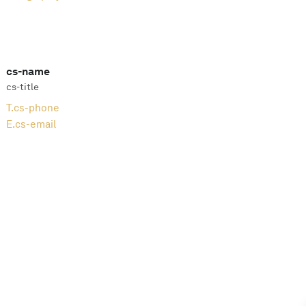
cs-name
cs-title
T.
cs-phone
E.
cs-email