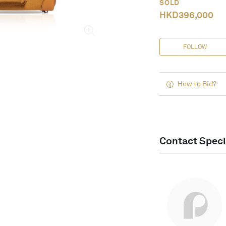
SOLD
HKD
396,000
FOLLOW
How to Bid?
Contact Speci