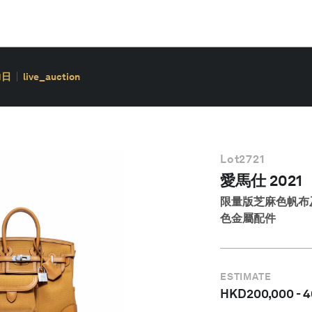
1日
live_auction
Lot
2721
愛馬仕 2021
限量版芝麻色帆布及 S
色金屬配件
ESTIMATE
HKD
200,000
-
4