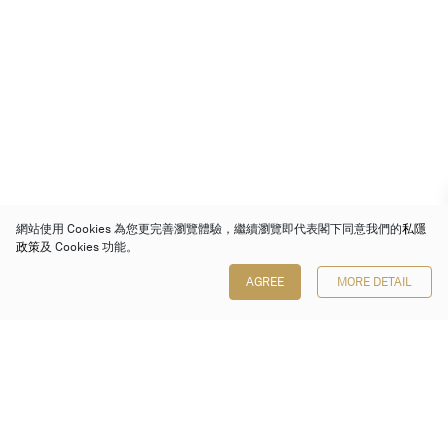
網站使用 Cookies 為您更完善瀏覽體驗，繼續瀏覽即代表閣下同意我們的
私隱
政策
及 Cookies 功能。
AGREE
MORE DETAIL
保利香港拍賣有限公司
香港金鐘金鐘道 88 號
太古廣場 1 座 7 樓 701-708 室
Follow us on