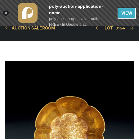
poly-auction-application-
name
VIEW
poly-auction-application-author
FREE - In Google play
AUCTION SALEROOM
LOT
3154