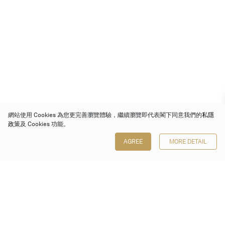
網站使用 Cookies 為您更完善瀏覽體驗，繼續瀏覽即代表閣下同意我們的
私隱
政策
及 Cookies 功能。
AGREE
MORE DETAIL
保利香港拍賣有限公司
香港金鐘金鐘道 88 號
太古廣場 1 座 7 樓 701-708 室
Follow us on