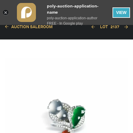
poly-auction-application-
name
VIEW
poly-auction-application-author
FREE - In Google play
AUCTION SALEROOM
LOT
2137