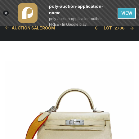
poly-auction-application-
name
VIEW
poly-auction-application-author
FREE - In Google play
AUCTION SALEROOM
LOT
2736