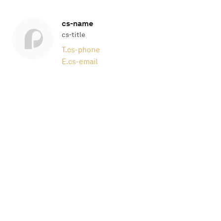
cs-name
cs-title
T.
cs-phone
E.
cs-email