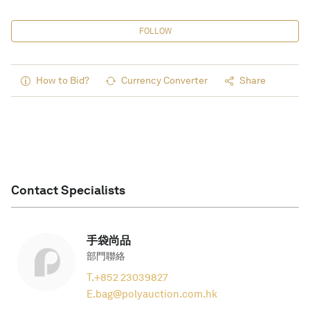
FOLLOW
How to Bid?
Currency Converter
Share
Contact Specialists
手袋尚品
部門聯絡
T.
+852 23039827
E.
bag@polyauction.com.hk