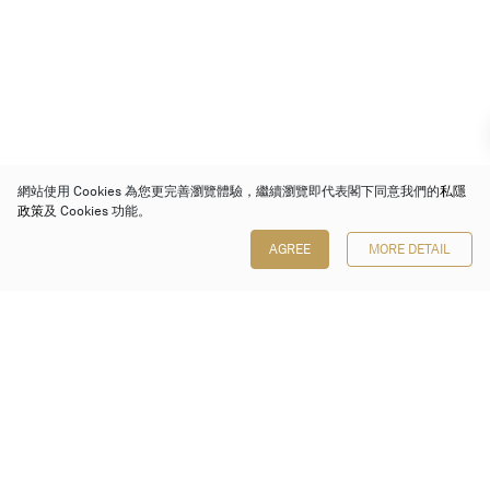
網站使用 Cookies 為您更完善瀏覽體驗，繼續瀏覽即代表閣下同意我們的
私隱
政策
及 Cookies 功能。
AGREE
MORE DETAIL
保利香港拍賣有限公司
香港金鐘金鐘道 88 號
太古廣場 1 座 7 樓 701-708 室
Follow us on