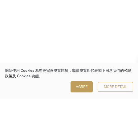
網站使用 Cookies 為您更完善瀏覽體驗，繼續瀏覽即代表閣下同意我們的
私隱
政策
及 Cookies 功能。
AGREE
MORE DETAIL
保利香港拍賣有限公司
香港金鐘金鐘道 88 號
太古廣場 1 座 7 樓 701-708 室
Follow us on