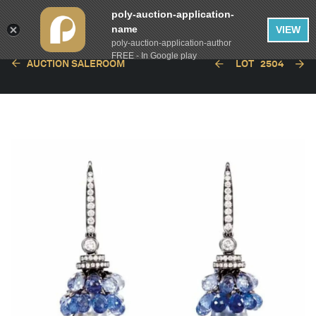
poly-auction-application-
name
VIEW
poly-auction-application-author
FREE - In Google play
AUCTION SALEROOM
LOT
2504