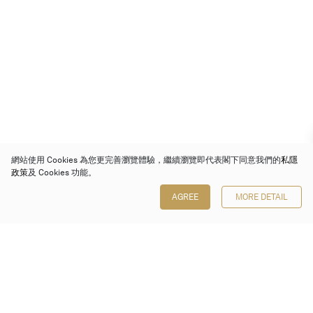
網站使用 Cookies 為您更完善瀏覽體驗，繼續瀏覽即代表閣下同意我們的
私隱
政策
及 Cookies 功能。
AGREE
MORE DETAIL
保利香港拍賣有限公司
香港金鐘金鐘道 88 號
太古廣場 1 座 7 樓 701-708 室
Follow us on