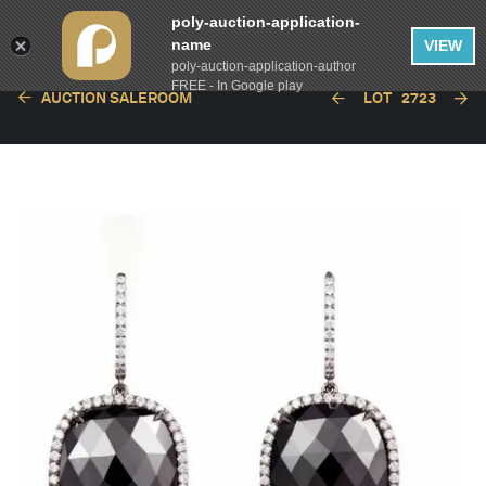
poly-auction-application-
name
VIEW
poly-auction-application-author
FREE - In Google play
AUCTION SALEROOM
LOT
2723