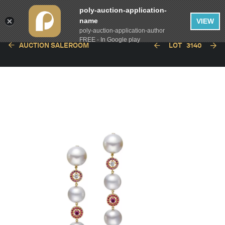
poly-auction-application-
name
VIEW
poly-auction-application-author
FREE - In Google play
AUCTION SALEROOM
LOT
3140