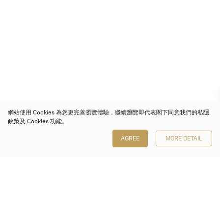
網站使用 Cookies 為您更完善瀏覽體驗，繼續瀏覽即代表閣下同意我們的
私隱
政策
及 Cookies 功能。
AGREE
MORE DETAIL
保利香港拍賣有限公司
香港金鐘金鐘道 88 號
太古廣場 1 座 7 樓 701-708 室
Follow us on