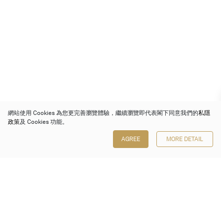
網站使用 Cookies 為您更完善瀏覽體驗，繼續瀏覽即代表閣下同意我們的
私隱
政策
及 Cookies 功能。
AGREE
MORE DETAIL
保利香港拍賣有限公司
香港金鐘金鐘道 88 號
太古廣場 1 座 7 樓 701-708 室
Follow us on