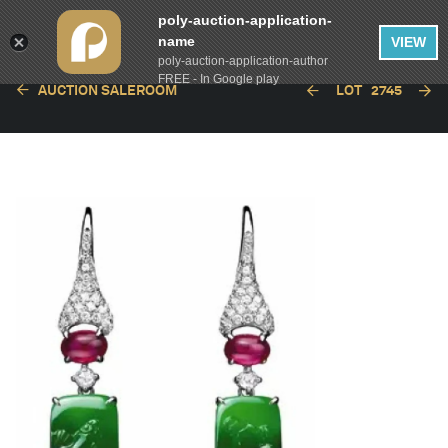
poly-auction-application-
name
VIEW
poly-auction-application-author
FREE - In Google play
AUCTION SALEROOM
LOT
2745