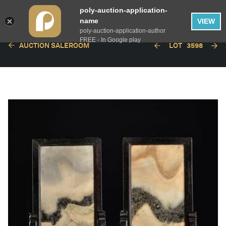
poly-auction-application-
name
VIEW
poly-auction-application-author
FREE - In Google play
AUCTION SALEROOM
LOT
3598