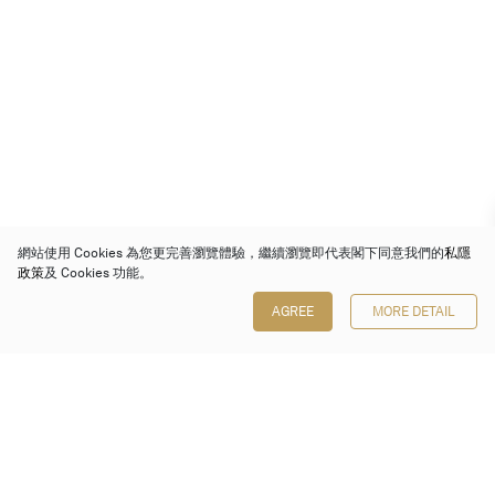
網站使用 Cookies 為您更完善瀏覽體驗，繼續瀏覽即代表閣下同意我們的
私隱
政策
及 Cookies 功能。
AGREE
MORE DETAIL
保利香港拍賣有限公司
香港金鐘金鐘道 88 號
太古廣場 1 座 7 樓 701-708 室
Follow us on