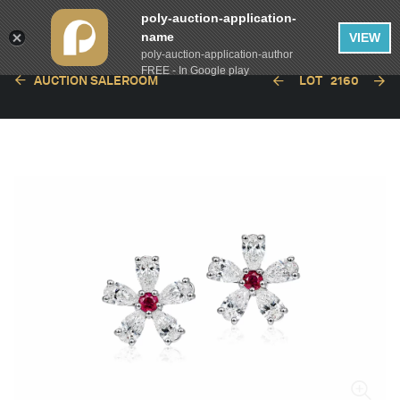
poly-auction-application-
name
VIEW
poly-auction-application-author
FREE - In Google play
AUCTION SALEROOM
LOT
2160