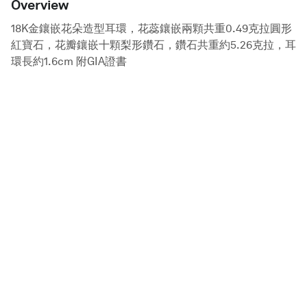
Overview
18K金鑲嵌花朵造型耳環，花蕊鑲嵌兩顆共重0.49克拉圓形
紅寶石，花瓣鑲嵌十顆梨形鑽石，鑽石共重約5.26克拉，耳
環長約1.6cm 附GIA證書