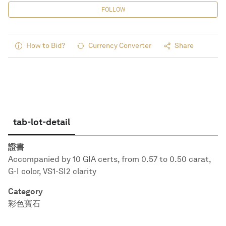
FOLLOW
How to Bid?
Currency Converter
Share
tab-lot-detail
證書
Accompanied by 10 GIA certs, from 0.57 to 0.50 carat,
G-I color, VS1-SI2 clarity
Category
彩色寶石