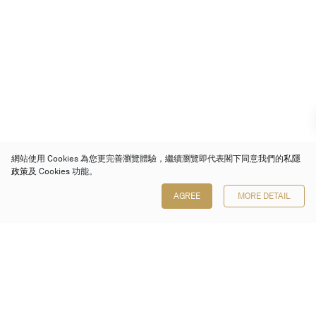
網站使用 Cookies 為您更完善瀏覽體驗，繼續瀏覽即代表閣下同意我們的
私隱
政策
及 Cookies 功能。
AGREE
MORE DETAIL
保利香港拍賣有限公司
香港金鐘金鐘道 88 號
太古廣場 1 座 7 樓 701-708 室
Follow us on