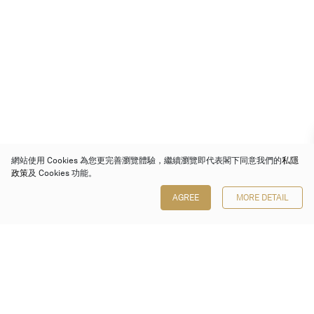
網站使用 Cookies 為您更完善瀏覽體驗，繼續瀏覽即代表閣下同意我們的
私隱
政策
及 Cookies 功能。
AGREE
MORE DETAIL
保利香港拍賣有限公司
香港金鐘金鐘道 88 號
太古廣場 1 座 7 樓 701-708 室
Follow us on