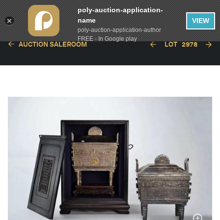
poly-auction-application-
name
VIEW
poly-auction-application-author
FREE - In Google play
AUCTION SALEROOM
LOT
2978