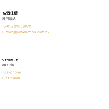
名酒佳釀
部門聯絡
T.
+852 23039870
E.
cww@polyauction.com.hk
cs-name
cs-title
T.
cs-phone
E.
cs-email