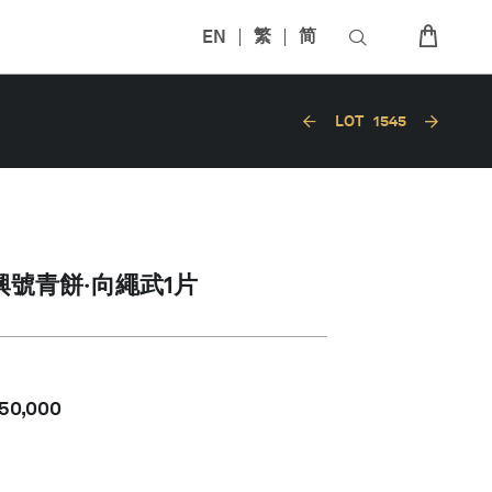
EN
繁
简
LOT
1545
同興號青餅‧向繩武1片
50,000