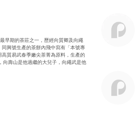
易武最早期的茶莊之一，歷經向質卿及向繩
。同興號生產的茶餅內飛中寫有「本號專
用高質易武春季嫩尖茶菁為原料，生產的
，向壽山是他過繼的大兒子，向繩武是他