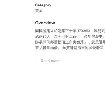
Category
茶葉
Overview
同興號建立於清雍正十年(1733年)，屬
武兩代人，迄今已有二百七十多年的歷史
辦易武倚邦曼松頂上白尖嫩芽」，意思選
茶品質量極優。 向質卿是清末同興號老闆
Read more