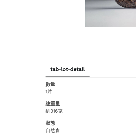
繁體中文
tab-lot-detail
數量
1片
總重量
約316克
狀態
自然倉