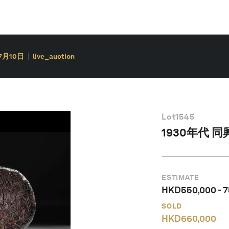
7月10日
live_auction
Lot
1545
1930年代 
ESTIMATE
HKD
550,000
-
7
SOLD
HKD
660,000