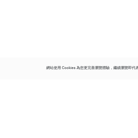
網站使用 Cookies 為您更完善瀏覽體驗，繼續瀏覽即
保利香港拍賣有限公司
香港金鐘金鐘道 88 號
太古廣場 1 座 7 樓 701-708 室
Follow us on