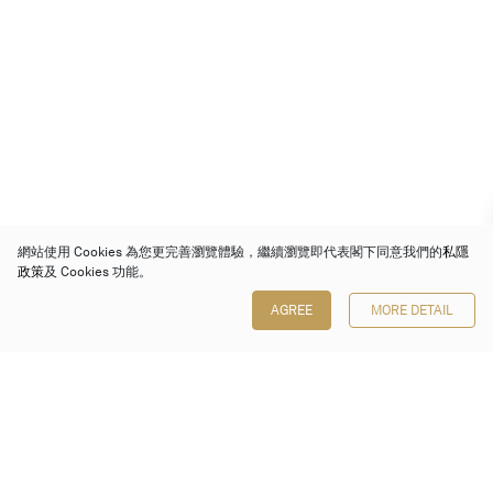
網站使用 Cookies 為您更完善瀏覽體驗，繼續瀏覽即代表閣下同意我們的
私隱
政策
及 Cookies 功能。
AGREE
MORE DETAIL
保利香港拍賣有限公司
香港金鐘金鐘道 88 號
太古廣場 1 座 7 樓 701-708 室
Follow us on