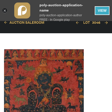
poly-auction-application-
name
VIEW
poly-auction-application-author
FREE - In Google play
AUCTION SALEROOM
LOT
3046