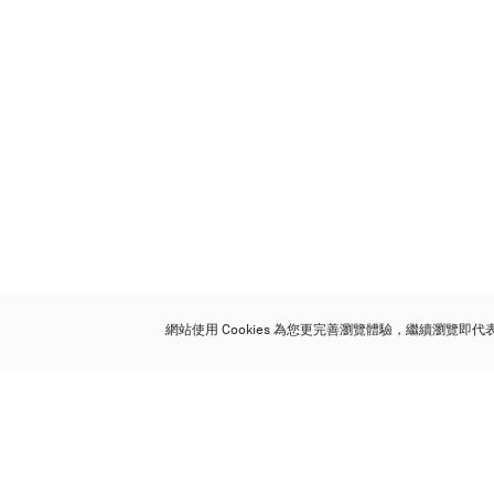
網站使用 Cookies 為您更完善瀏覽體驗，繼續瀏覽即
保利香港拍賣有限公司
香港金鐘金鐘道 88 號
太古廣場 1 座 7 樓 701-708 室
Follow us on