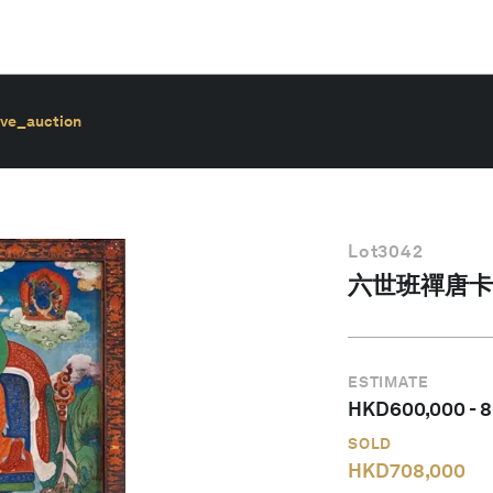
ive_auction
Lot
3042
六世班禪唐卡
ESTIMATE
HKD
600,000
-
8
SOLD
HKD
708,000