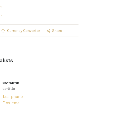
Currency Converter
Share
alists
cs-name
cs-title
T.
cs-phone
E.
cs-email