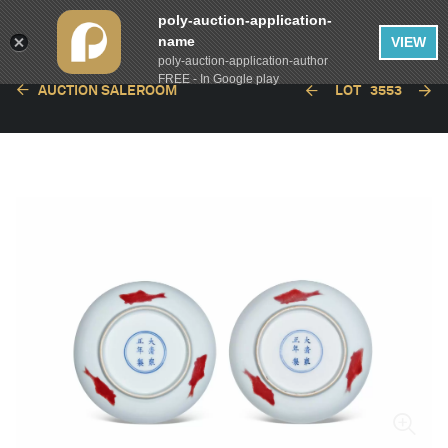
poly-auction-application-
name
VIEW
poly-auction-application-author
FREE - In Google play
AUCTION SALEROOM
LOT
3553