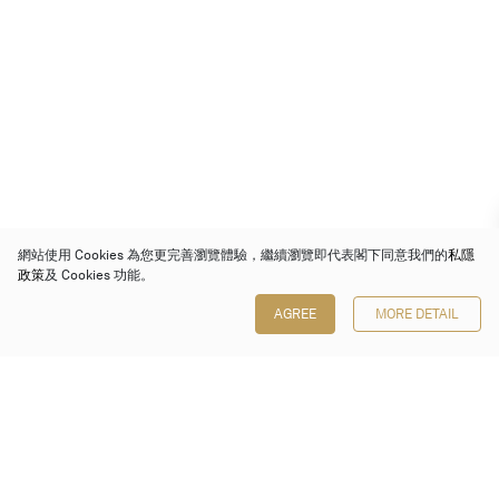
網站使用 Cookies 為您更完善瀏覽體驗，繼續瀏覽即代表閣下同意我們的
私隱
政策
及 Cookies 功能。
AGREE
MORE DETAIL
保利香港拍賣有限公司
香港金鐘金鐘道 88 號
太古廣場 1 座 7 樓 701-708 室
Follow us on