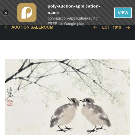
poly-auction-application-
name
VIEW
poly-auction-application-author
FREE - In Google play
AUCTION SALEROOM
LOT
1815