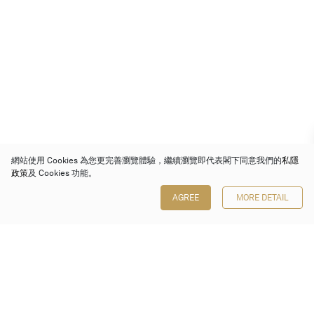
網站使用 Cookies 為您更完善瀏覽體驗，繼續瀏覽即代表閣下同意我們的
私隱
政策
及 Cookies 功能。
AGREE
MORE DETAIL
保利香港拍賣有限公司
香港金鐘金鐘道 88 號
太古廣場 1 座 7 樓 701-708 室
Follow us on