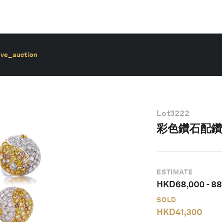
ive_auction
Lot
3222
彩色鑽石配鑽
ESTIMATE
HKD
68,000
-
88
SOLD
HKD
41,300