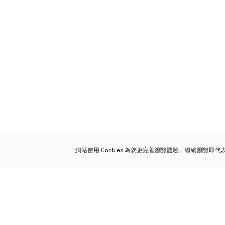
網站使用 Cookies 為您更完善瀏覽體驗，繼續瀏覽即
保利香港拍賣有限公司
香港金鐘金鐘道 88 號
太古廣場 1 座 7 樓 701-708 室
Follow us on