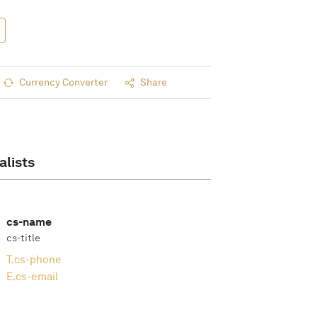
Currency Converter
Share
alists
cs-name
cs-title
T.
cs-phone
E.
cs-email