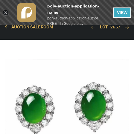
poly-auction-application-
name
VIEW
poly-auction-application-author
FREE - In Google play
AUCTION SALEROOM
LOT
2657