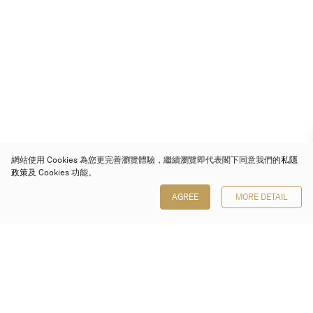
網站使用 Cookies 為您更完善瀏覽體驗，繼續瀏覽即代表閣下同意我們的
私隱
政策
及 Cookies 功能。
AGREE
MORE DETAIL
保利香港拍賣有限公司
香港金鐘金鐘道 88 號
太古廣場 1 座 7 樓 701-708 室
Follow us on