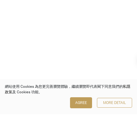
網站使用 Cookies 為您更完善瀏覽體驗，繼續瀏覽即代表閣下同意我們的
私隱
政策
及 Cookies 功能。
AGREE
MORE DETAIL
保利香港拍賣有限公司
香港金鐘金鐘道 88 號
太古廣場 1 座 7 樓 701-708 室