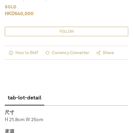
SOLD
HKD
540,000
FOLLOW
How to Bid?
Currency Converter
Share
tab-lot-detail
尺寸
H 21.8cm W 25cm
來源