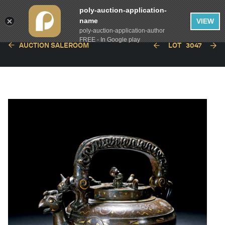
poly-auction-application-
name
VIEW
poly-auction-application-author
FREE - In Google play
AUCTION SALEROOM
LOT
3047