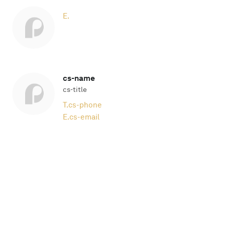
E.
cs-name
cs-title
T.
cs-phone
E.
cs-email