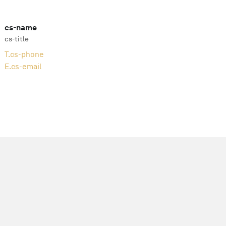
cs-name
cs-title
T.
cs-phone
E.
cs-email