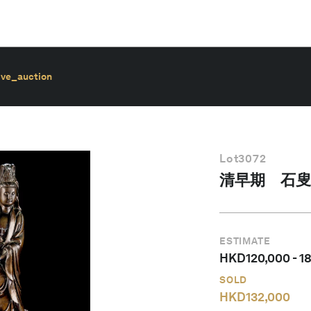
ive_auction
Lot
3072
清早期 石叟
ESTIMATE
HKD
120,000
-
1
SOLD
HKD
132,000