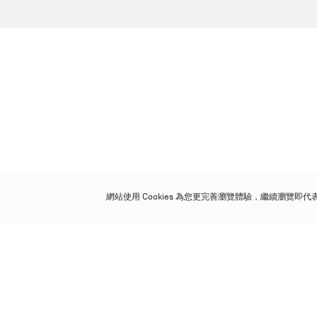
網站使用 Cookies 為您更完善瀏覽體驗，繼續瀏覽即
保利香港拍賣有限公司
香港金鐘金鐘道 88 號
太古廣場 1 座 7 樓 701-708 室
Follow us on