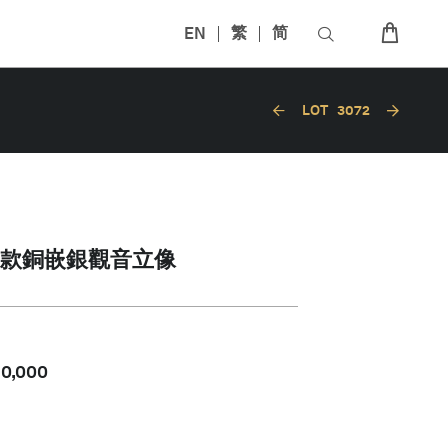
EN
繁
简
LOT
3072
款銅嵌銀觀音立像
80,000