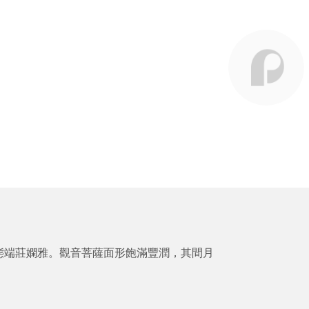
態端莊嫻雅。觀音菩薩面形飽滿豐潤，其間月