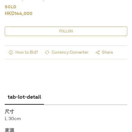
SOLD
HKD
144,000
FOLLOW
How to Bid?
Currency Converter
Share
tab-lot-detail
尺寸
L 30cm
來源