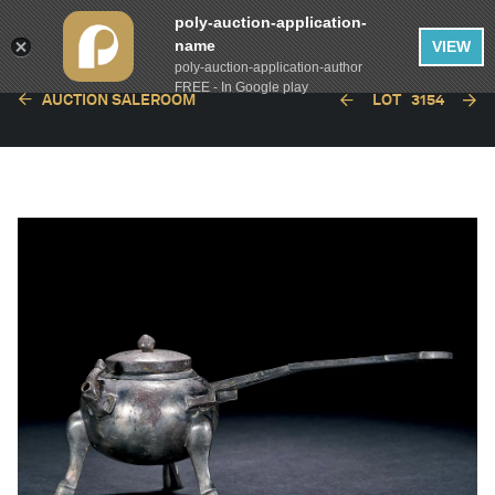
poly-auction-application-
name
VIEW
poly-auction-application-author
FREE - In Google play
AUCTION SALEROOM
LOT
3154