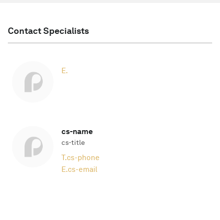
Contact Specialists
E.
cs-name
cs-title
T.
cs-phone
E.
cs-email