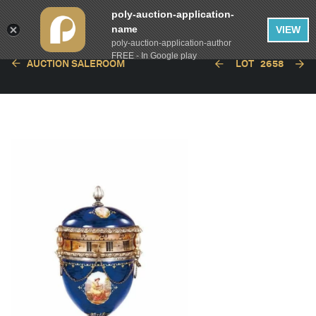
poly-auction-application-
name
VIEW
poly-auction-application-author
FREE - In Google play
AUCTION SALEROOM
LOT
2658