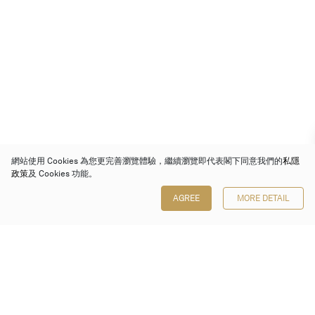
網站使用 Cookies 為您更完善瀏覽體驗，繼續瀏覽即代表閣下同意我們的
私隱
政策
及 Cookies 功能。
AGREE
MORE DETAIL
保利香港拍賣有限公司
香港金鐘金鐘道 88 號
太古廣場 1 座 7 樓 701-708 室
Follow us on