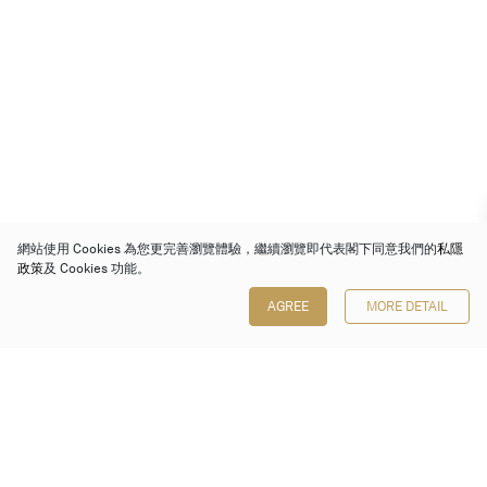
網站使用 Cookies 為您更完善瀏覽體驗，繼續瀏覽即代表閣下同意我們的
私隱
政策
及 Cookies 功能。
AGREE
MORE DETAIL
保利香港拍賣有限公司
香港金鐘金鐘道 88 號
太古廣場 1 座 7 樓 701-708 室
Follow us on