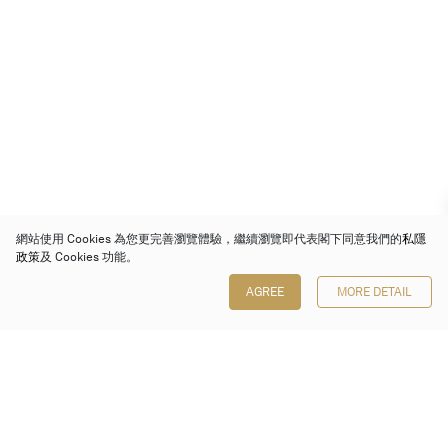
網站使用 Cookies 為您更完善瀏覽體驗，繼續瀏覽即代表閣下同意我們的
私隱
政策
及 Cookies 功能。
AGREE
MORE DETAIL
保利香港拍賣有限公司
香港金鐘金鐘道 88 號
太古廣場 1 座 7 樓 701-708 室
Follow us on