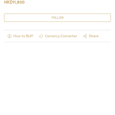
HKD
11,800
FOLLOW
How to Bid?
Currency Converter
Share