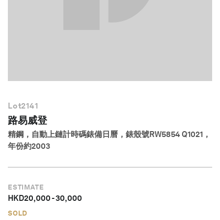
繁體中文
Lot
2141
路易威登
精鋼，自動上鏈計時碼錶備日曆，錶殼號RW5854 Q1021，
年份約2003
ESTIMATE
HKD
20,000
-
30,000
SOLD