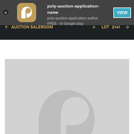
poly-auction-application-
name
VIEW
poly-auction-application-author
FREE - In Google play
AUCTION SALEROOM
LOT
2141