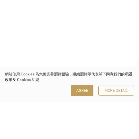
網站使用 Cookies 為您更完善瀏覽體驗，繼續瀏覽即代表閣下同意我們的
私隱
政策
及 Cookies 功能。
AGREE
MORE DETAIL
保利香港拍賣有限公司
香港金鐘金鐘道 88 號
太古廣場 1 座 7 樓 701-708 室
Follow us on