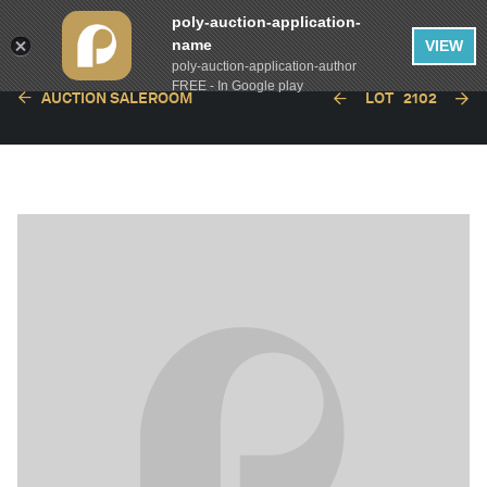
poly-auction-application-
name
VIEW
poly-auction-application-author
FREE - In Google play
AUCTION SALEROOM
LOT
2102