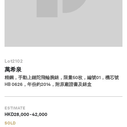
繁體中文
Lot
2102
萬希泉
精鋼，手動上鏈陀飛輪腕錶，限量50枚，編號01，機芯號
HB 0626，年份約2014，附原廠證書及錶盒
ESTIMATE
HKD
28,000
-
42,000
SOLD