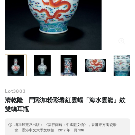
繁體中文
Lot
3803
清乾隆 鬥彩加粉彩礬紅雲蝠「海水雲龍」紋
雙螭耳瓶
增加展覽及出版： 《雲行雨施：中國龍文物》，香港東方陶瓷學
會、香港中文大學文物館，2012 年，頁 106