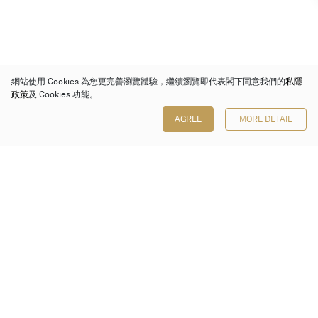
網站使用 Cookies 為您更完善瀏覽體驗，繼續瀏覽即代表閣下同意我們的
私隱
政策
及 Cookies 功能。
AGREE
MORE DETAIL
保利香港拍賣有限公司
香港金鐘金鐘道 88 號
太古廣場 1 座 7 樓 701-708 室
Follow us on