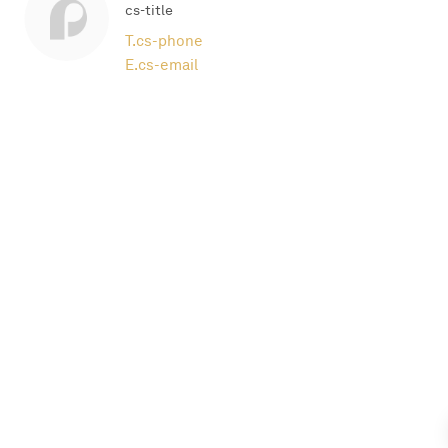
cs-title
T.
cs-phone
E.
cs-email