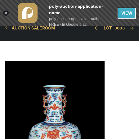
poly-auction-application-
name
VIEW
poly-auction-application-author
FREE - In Google play
AUCTION SALEROOM
LOT
3803