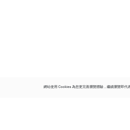
網站使用 Cookies 為您更完善瀏覽體驗，繼續瀏覽即
保利香港拍賣有限公司
香港金鐘金鐘道 88 號
太古廣場 1 座 7 樓 701-708 室
Follow us on