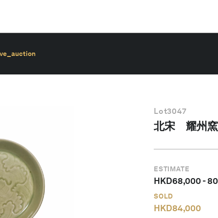
ive_auction
Lot
3047
北宋 耀州窯
ESTIMATE
HKD
68,000
-
80
SOLD
HKD
84,000