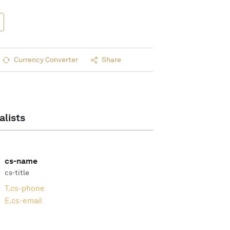
Currency Converter
Share
alists
cs-name
cs-title
T.
cs-phone
E.
cs-email