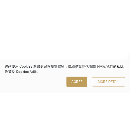
網站使用 Cookies 為您更完善瀏覽體驗，繼續瀏覽即代表閣下同意我們的
私隱
政策
及 Cookies 功能。
AGREE
MORE DETAIL
保利香港拍賣有限公司
香港金鐘金鐘道 88 號
太古廣場 1 座 7 樓 701-708 室
Follow us on