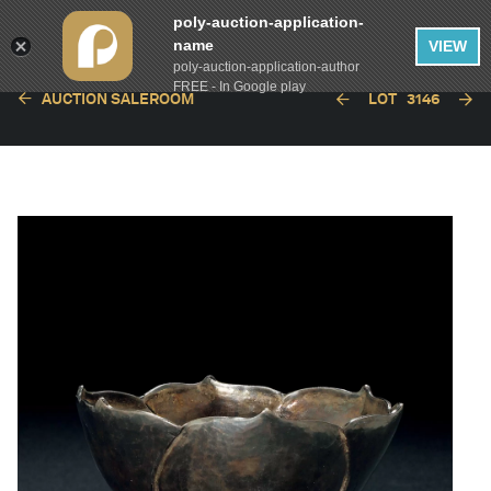
poly-auction-application-
name
VIEW
poly-auction-application-author
FREE - In Google play
AUCTION SALEROOM
LOT
3146