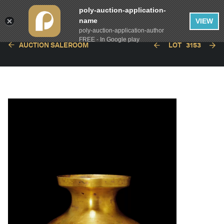
poly-auction-application-
name
VIEW
poly-auction-application-author
FREE - In Google play
AUCTION SALEROOM
LOT
3153