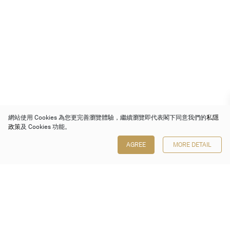
網站使用 Cookies 為您更完善瀏覽體驗，繼續瀏覽即代表閣下同意我們的
私隱
政策
及 Cookies 功能。
AGREE
MORE DETAIL
保利香港拍賣有限公司
香港金鐘金鐘道 88 號
太古廣場 1 座 7 樓 701-708 室
Follow us on