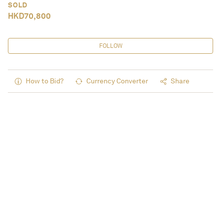
SOLD
HKD
70,800
FOLLOW
How to Bid?
Currency Converter
Share