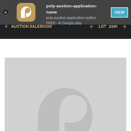
poly-auction-application-
name
VIEW
poly-auction-application-author
FREE - In Google play
AUCTION SALEROOM
LOT
2291