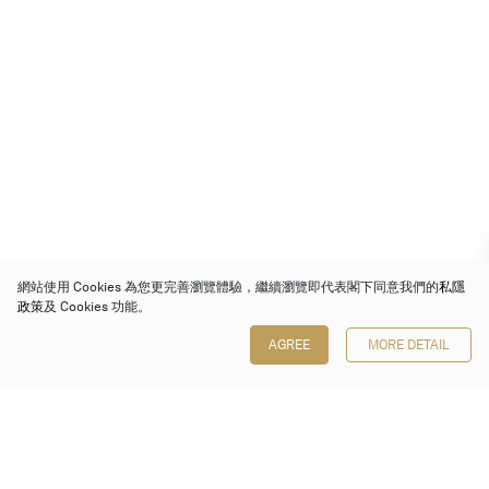
網站使用 Cookies 為您更完善瀏覽體驗，繼續瀏覽即代表閣下同意我們的
私隱
政策
及 Cookies 功能。
AGREE
MORE DETAIL
保利香港拍賣有限公司
香港金鐘金鐘道 88 號
太古廣場 1 座 7 樓 701-708 室
Follow us on