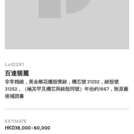
繁體中文
Lot
2291
百達翡麗
非常精緻，黃金雕花獵殼懷錶，機芯號 31252，錶殼號
31252，（極其罕見機芯與錶殼同號）年份約1867，附原廠
後補證書
ESTIMATE
HKD
38,000
-
60,000