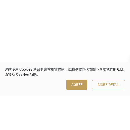
網站使用 Cookies 為您更完善瀏覽體驗，繼續瀏覽即代表閣下同意我們的
私隱
政策
及 Cookies 功能。
AGREE
MORE DETAIL
保利香港拍賣有限公司
香港金鐘金鐘道 88 號
太古廣場 1 座 7 樓 701-708 室
Follow us on