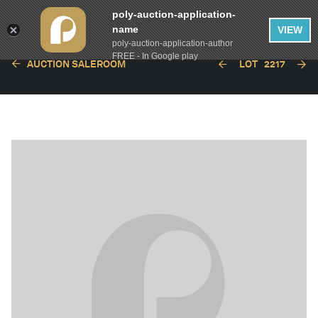
poly-auction-application-
name
VIEW
poly-auction-application-author
FREE - In Google play
AUCTION SALEROOM
LOT
2217