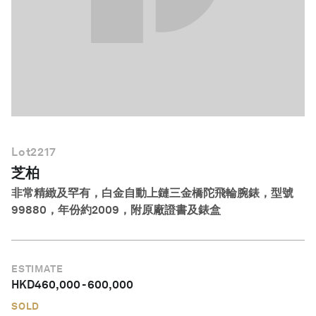
繁體中文
Lot
2217
芝柏
非常精緻及罕有，白金自動上鏈三金橋陀飛輪腕錶，型號
99880，年份約2009，附原廠證書及錶盒
ESTIMATE
HKD
460,000
-
600,000
SOLD