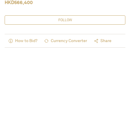
HKD
566,400
FOLLOW
How to Bid?
Currency Converter
Share