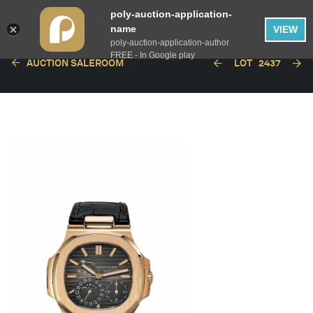
poly-auction-application-
name
VIEW
poly-auction-application-author
FREE - In Google play
AUCTION SALEROOM
LOT
2437