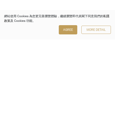
網站使用 Cookies 為您更完善瀏覽體驗，繼續瀏覽即代表閣下同意我們的
私隱
政策
及 Cookies 功能。
AGREE
MORE DETAIL
保利香港拍賣有限公司
香港金鐘金鐘道 88 號
太古廣場 1 座 7 樓 701-708 室
Follow us on