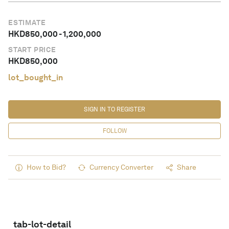
ESTIMATE
HKD
850,000
-
1,200,000
START PRICE
HKD
850,000
lot_bought_in
SIGN IN TO REGISTER
FOLLOW
How to Bid?
Currency Converter
Share
tab-lot-detail