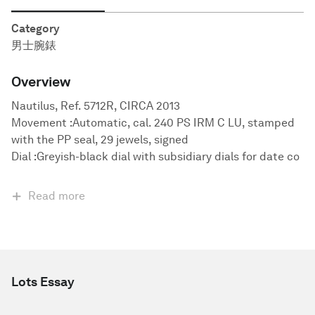
Category
男士腕錶
Overview
Nautilus, Ref. 5712R, CIRCA 2013
Movement :Automatic, cal. 240 PS IRM C LU, stamped
with the PP seal, 29 jewels, signed
Dial :Greyish-black dial with subsidiary dials for date co
Read more
Lots Essay