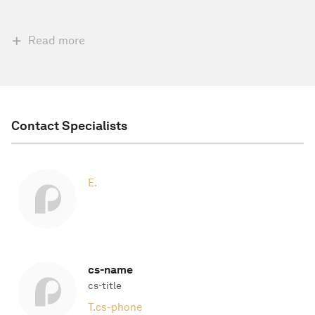
Read more
Contact Specialists
E.
cs-name
cs-title
T.
cs-phone