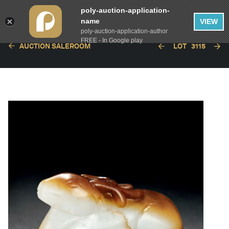
poly-auction-application-
name
VIEW
poly-auction-application-author
FREE - In Google play
AUCTION SALEROOM
LOT
3115