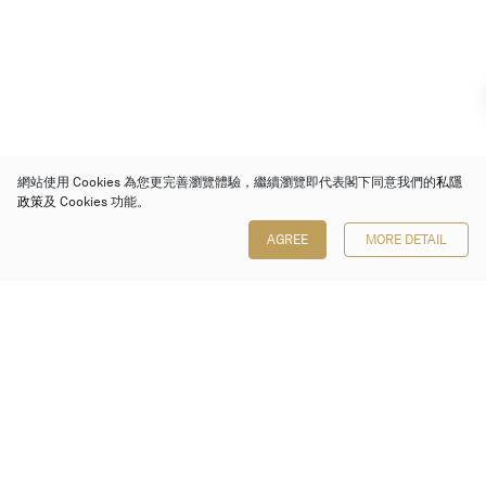
網站使用 Cookies 為您更完善瀏覽體驗，繼續瀏覽即代表閣下同意我們的
私隱
政策
及 Cookies 功能。
AGREE
MORE DETAIL
保利香港拍賣有限公司
香港金鐘金鐘道 88 號
太古廣場 1 座 7 樓 701-708 室
Follow us on