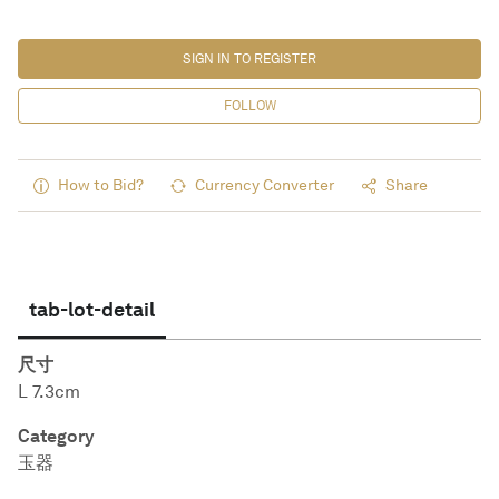
SIGN IN TO REGISTER
FOLLOW
How to Bid?
Currency Converter
Share
tab-lot-detail
尺寸
L 7.3cm
Category
玉器