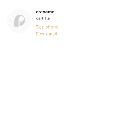
cs-name
cs-title
T.
cs-phone
E.
cs-email