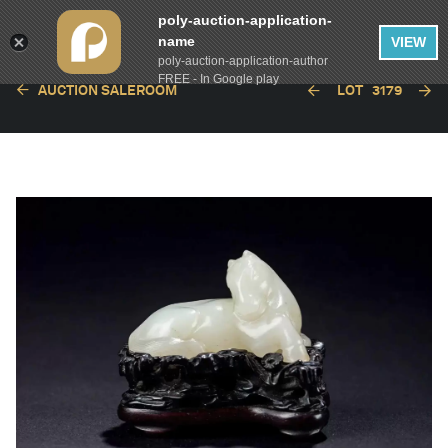
poly-auction-application-
name
VIEW
poly-auction-application-author
FREE - In Google play
AUCTION SALEROOM
LOT
3179