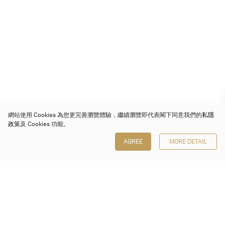
網站使用 Cookies 為您更完善瀏覽體驗，繼續瀏覽即代表閣下同意我們的
私隱
政策
及 Cookies 功能。
AGREE
MORE DETAIL
保利香港拍賣有限公司
香港金鐘金鐘道 88 號
太古廣場 1 座 7 樓 701-708 室
Follow us on