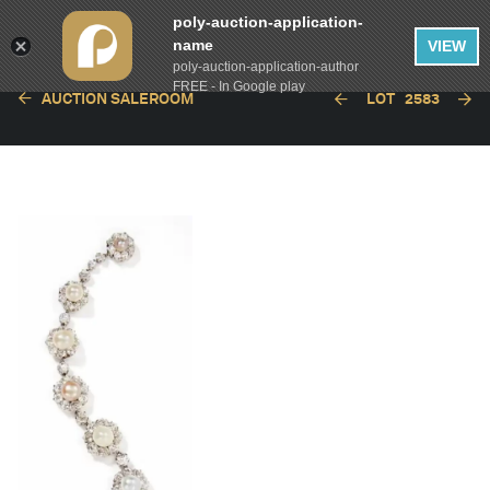
poly-auction-application-
name
VIEW
poly-auction-application-author
FREE - In Google play
AUCTION SALEROOM
LOT
2583