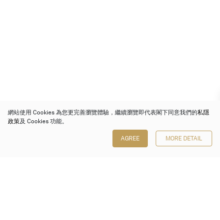
網站使用 Cookies 為您更完善瀏覽體驗，繼續瀏覽即代表閣下同意我們的
私隱
政策
及 Cookies 功能。
AGREE
MORE DETAIL
保利香港拍賣有限公司
香港金鐘金鐘道 88 號
太古廣場 1 座 7 樓 701-708 室
Follow us on