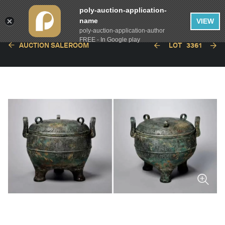
poly-auction-application-
name
VIEW
poly-auction-application-author
FREE - In Google play
AUCTION SALEROOM
LOT
3361