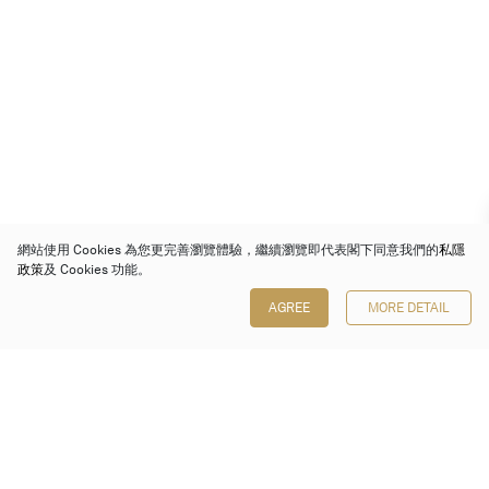
網站使用 Cookies 為您更完善瀏覽體驗，繼續瀏覽即代表閣下同意我們的
私隱
政策
及 Cookies 功能。
AGREE
MORE DETAIL
保利香港拍賣有限公司
香港金鐘金鐘道 88 號
太古廣場 1 座 7 樓 701-708 室
Follow us on