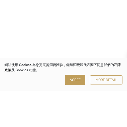
網站使用 Cookies 為您更完善瀏覽體驗，繼續瀏覽即代表閣下同意我們的
私隱
政策
及 Cookies 功能。
AGREE
MORE DETAIL
保利香港拍賣有限公司
香港金鐘金鐘道 88 號
太古廣場 1 座 7 樓 701-708 室
Follow us on