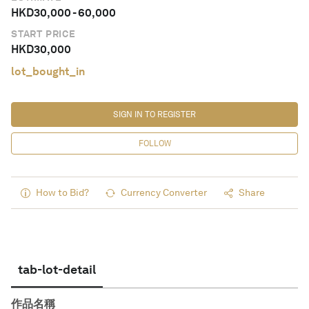
HKD
30,000
-
60,000
START PRICE
HKD
30,000
lot_bought_in
SIGN IN TO REGISTER
FOLLOW
How to Bid?
Currency Converter
Share
tab-lot-detail
作品名稱