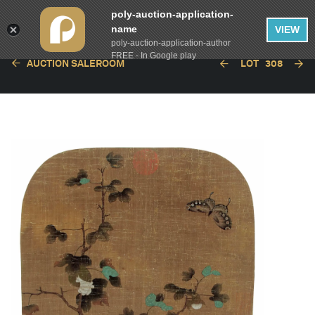
poly-auction-application-
name
VIEW
poly-auction-application-author
FREE - In Google play
AUCTION SALEROOM
LOT
308