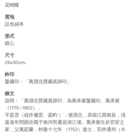
花蝴蝶
質地
設色絹本
形式
鏡心
尺寸
26x30cm.
鈐印
鑒藏印：「萬淵北寶藏真跡印」
錄文
說明：「萬淵北寶藏真跡印」為萬承紫鑒藏印。萬承紫
（1775—1852），
字荔雲（或作儷雲、荔畇 ），號淵北，原籍江西南昌，清
嘉道年間因任職于南河而遷居清江浦。萬承紫生於官宦之
家，父萬廷蘭，幹隆十七年 （1752）進士，官終通州（今