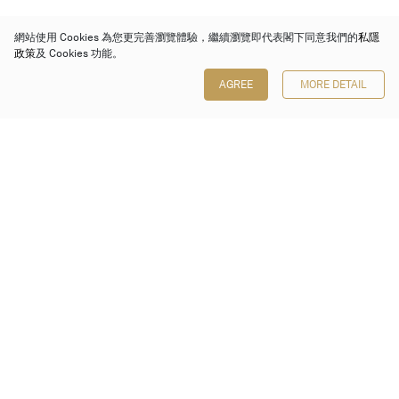
網站使用 Cookies 為您更完善瀏覽體驗，繼續瀏覽即代表閣下同意我們的
私隱
政策
及 Cookies 功能。
AGREE
MORE DETAIL
保利香港拍賣有限公司
香港金鐘金鐘道 88 號
太古廣場 1 座 7 樓 701-708 室
Follow us on