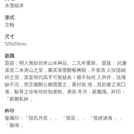
水墨紙本
形式
立軸
尺寸
125x51cm.
款識
題簽：明人無款仿米山水神品。二九年重裝。 題跋： 此畫
直造二米房山之室，審其筆墨酣暢爽朗，不落清 人怯懦細
碎之習，當是明代高手可無疑矣！雖不知何 人所作，況殘
缺不完，而芷園鄭公猶寶愛之，重付裝 池，其好畫之篤囗
者。駿骨之珍有待於知者歟。庚辰 冬月，穀雛識。鈐印：
「穀雛私鈢 」
鈐印
鑒藏印：「陸氏月笙 」 、 「望花 」 、 「曾經滄海 」 、
「薌湖 」