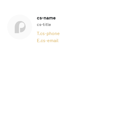
cs-name
cs-title
T.
cs-phone
E.
cs-email