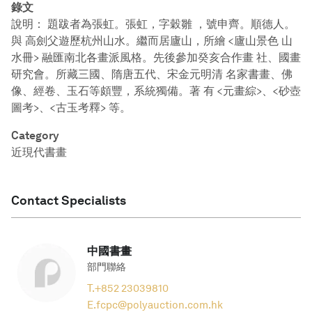
錄文
說明： 題跋者為張虹。張虹，字穀雛 ，號申齊。順德人。
與 高劍父遊歷杭州山水。繼而居廬山，所繪 <廬山景色 山
水冊> 融匯南北各畫派風格。先後參加癸亥合作畫 社、國畫
研究會。所藏三國、隋唐五代、宋金元明清 名家書畫、佛
像、經卷、玉石等頗豐，系統獨備。著 有 <元畫綜>、<砂壺
圖考>、<古玉考釋> 等。
Category
近現代書畫
Contact Specialists
中國書畫
部門聯絡
T.
+852 23039810
E.
fcpc@polyauction.com.hk