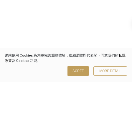
網站使用 Cookies 為您更完善瀏覽體驗，繼續瀏覽即代表閣下同意我們的
私隱
政策
及 Cookies 功能。
AGREE
MORE DETAIL
保利香港拍賣有限公司
香港金鐘金鐘道 88 號
太古廣場 1 座 7 樓 701-708 室
Follow us on