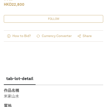
HKD
22,800
FOLLOW
How to Bid?
Currency Converter
Share
tab-lot-detail
作品名稱
米家山水
質地