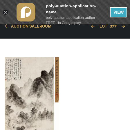
poly-auction-application-
name
VIEW
poly-auction-application-author
FREE - In Google play
AUCTION SALEROOM
LOT
377