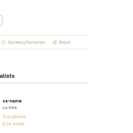
Currency Converter
Share
alists
cs-name
cs-title
T.
cs-phone
E.
cs-email