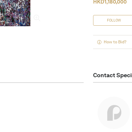
HKD
1,180,000
FOLLOW
How to Bid?
Contact Speci