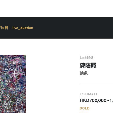
0月6日
live_auction
Lot
198
陳蔭羆
抽象
ESTIMATE
HKD
700,000
-
1
SOLD