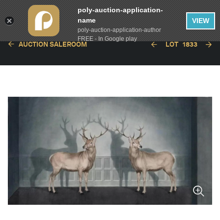
poly-auction-application-
name
VIEW
poly-auction-application-author
FREE - In Google play
AUCTION SALEROOM
LOT
1833