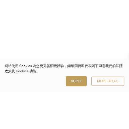
網站使用 Cookies 為您更完善瀏覽體驗，繼續瀏覽即代表閣下同意我們的
私隱
政策
及 Cookies 功能。
AGREE
MORE DETAIL
保利香港拍賣有限公司
香港金鐘金鐘道 88 號
太古廣場 1 座 7 樓 701-708 室
Follow us on