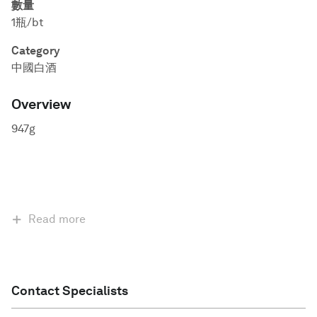
數量
1瓶/bt
Category
中國白酒
Overview
947g
Read more
Contact Specialists