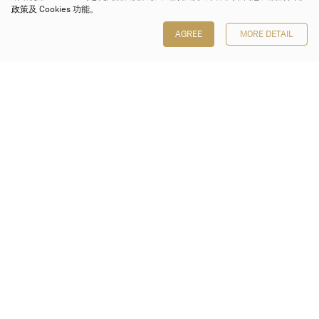
政策
及 Cookies 功能。
AGREE
MORE DETAIL
保利香港拍賣有限公司
香港金鐘金鐘道 88 號
太古廣場 1 座 7 樓 701-708 室
Follow us on