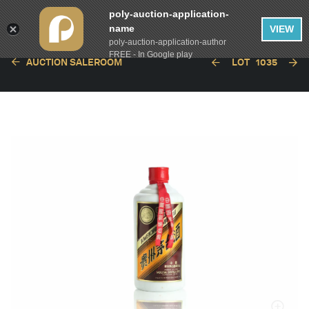
poly-auction-application-
name
VIEW
poly-auction-application-author
FREE - In Google play
AUCTION SALEROOM
LOT
1035