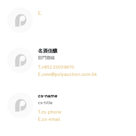
E.
名酒佳釀
部門聯絡
T.
+852 23039870
E.
cww@polyauction.com.hk
cs-name
cs-title
T.
cs-phone
E.
cs-email