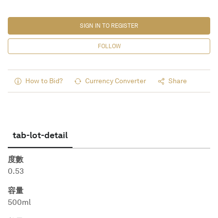
SIGN IN TO REGISTER
FOLLOW
How to Bid?
Currency Converter
Share
tab-lot-detail
度數
0.53
容量
500ml