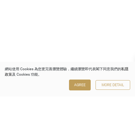
網站使用 Cookies 為您更完善瀏覽體驗，繼續瀏覽即代表閣下同意我們的
私隱
政策
及 Cookies 功能。
AGREE
MORE DETAIL
保利香港拍賣有限公司
香港金鐘金鐘道 88 號
太古廣場 1 座 7 樓 701-708 室
Follow us on