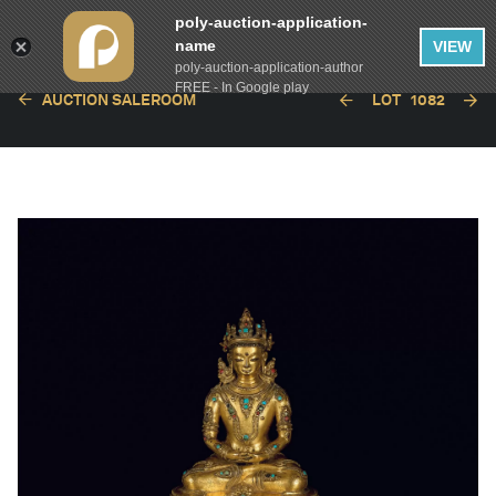
poly-auction-application-
name
VIEW
poly-auction-application-author
FREE - In Google play
AUCTION SALEROOM
LOT
1082