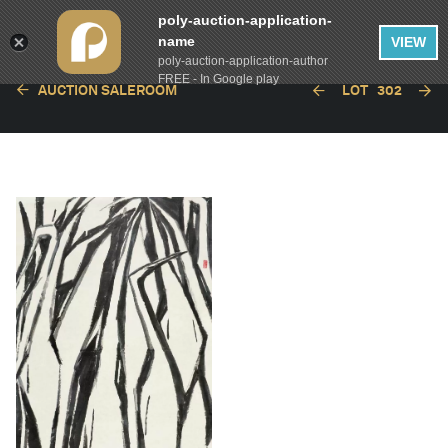
poly-auction-application-
name
VIEW
poly-auction-application-author
FREE - In Google play
AUCTION SALEROOM
LOT
302