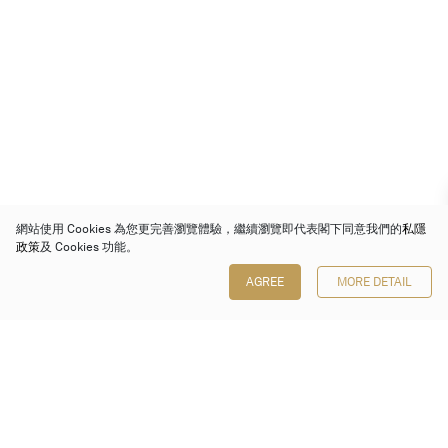
網站使用 Cookies 為您更完善瀏覽體驗，繼續瀏覽即代表閣下同意我們的
私隱
政策
及 Cookies 功能。
AGREE
MORE DETAIL
保利香港拍賣有限公司
香港金鐘金鐘道 88 號
太古廣場 1 座 7 樓 701-708 室
Follow us on