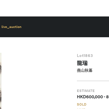
live_auction
Lot
1863
龍瑞
燕山秋暮
ESTIMATE
HKD
600,000
-
8
SOLD