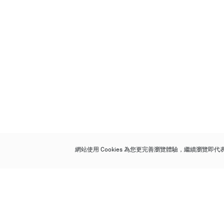
網站使用 Cookies 為您更完善瀏覽體驗，繼續瀏覽即
保利香港拍賣有限公司
香港金鐘金鐘道 88 號
太古廣場 1 座 7 樓 701-708 室
Follow us on