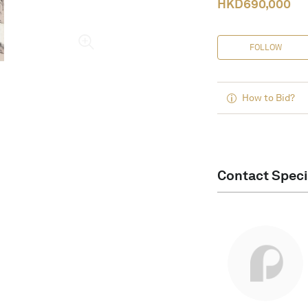
HKD
690,000
FOLLOW
How to Bid?
Contact Speci