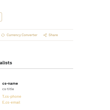
Currency Converter
Share
alists
cs-name
cs-title
T.
cs-phone
E.
cs-email