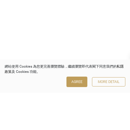
網站使用 Cookies 為您更完善瀏覽體驗，繼續瀏覽即代表閣下同意我們的
私隱
政策
及 Cookies 功能。
AGREE
MORE DETAIL
保利香港拍賣有限公司
香港金鐘金鐘道 88 號
太古廣場 1 座 7 樓 701-708 室
Follow us on