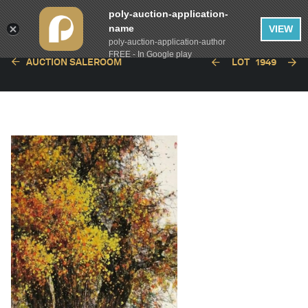
poly-auction-application-
name
VIEW
poly-auction-application-author
FREE - In Google play
AUCTION SALEROOM
LOT
1949