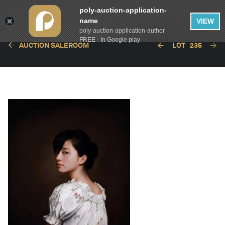
poly-auction-application-
name
VIEW
poly-auction-application-author
FREE - In Google play
AUCTION SALEROOM
LOT
235