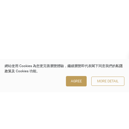
網站使用 Cookies 為您更完善瀏覽體驗，繼續瀏覽即代表閣下同意我們的
私隱
政策
及 Cookies 功能。
AGREE
MORE DETAIL
保利香港拍賣有限公司
香港金鐘金鐘道 88 號
太古廣場 1 座 7 樓 701-708 室
Follow us on