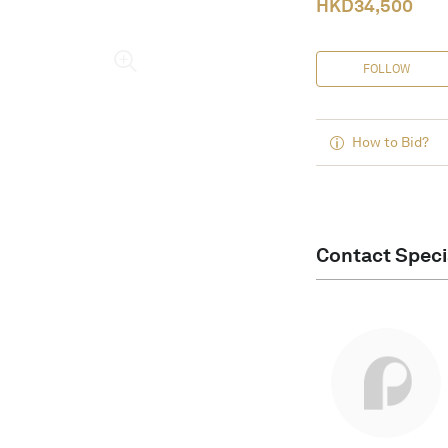
HKD
34,500
FOLLOW
How to Bid?
Contact Speci