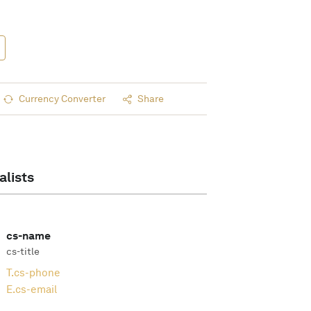
Currency Converter
Share
alists
cs-name
cs-title
T.
cs-phone
E.
cs-email