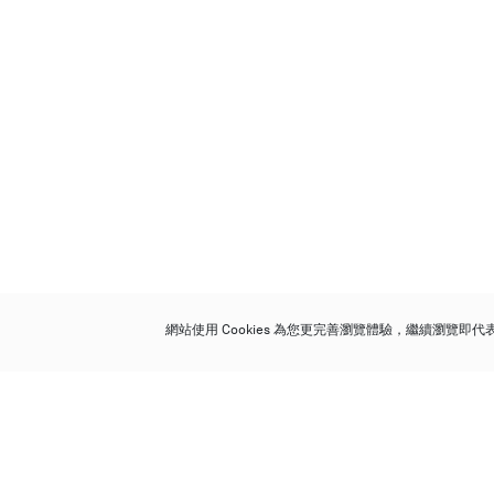
網站使用 Cookies 為您更完善瀏覽體驗，繼續瀏覽即
保利香港拍賣有限公司
香港金鐘金鐘道 88 號
太古廣場 1 座 7 樓 701-708 室
Follow us on