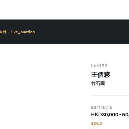
26日
live_auction
Lot
358
王個簃
竹石圖
ESTIMATE
HKD
30,000
-
50
SOLD